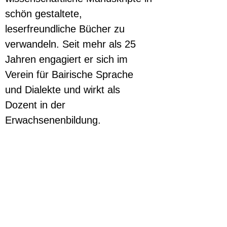
schön gestaltete, 
leserfreundliche Bücher zu 
verwandeln. Seit mehr als 25 
Jahren engagiert er sich im 
Verein für Bairische Sprache 
und Dialekte und wirkt als 
Dozent in der 
Erwachsenenbildung.
Foto privat, zur Veröffentlichung 
freigegeben.
Artikel in der SZ
 zur seiner 
Empfehlung, die Bairische 
Mundart besser zu fördern.
Vorangegangene Veranstaltung