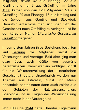
Mitglieder, davon 32 aus Planegg, 22 aus
Krailling und nur 8 aus Gräfelfing. Im Jahre
1938
kamen von den 129 Mitgliedern 58 aus
Gräfelfing, 29 aus Planegg, 18 aus Krailling und
die übrigen aus Gauting und Stockdorf.
Daraufhin entschloss man sich, den Sitz der
Gesellschaft nach Gräfelfing zu verlegen und ihr
den kürzeren Namen
Literarische Gesellschaft
Gräfelfing
zu geben.
In den ersten Jahren ihres Bestehens bestritten
laut
Satzung
die Mitglieder selbst die
Vorlesungen und Vorträge. Bald aber ging man
dazu über, auch Kräfte von auswärts
heranzuziehen. Damit war ein wichtiger Schritt
für die Weiterentwicklung der Literarischen
Gesellschaft getan. Ursprünglich wurden nur
Themen aus Literatur, Kunst und Musik
behandelt, später traten dann auch solche aus
den Gebieten der Naturwissenschaften,
Soziologie und zu Fragen der Weltanschauung
immer mehr in den Vordergrund.
Von 1933 bis
1944
hatte Theodor Engelmann