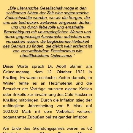
„Die Literarische Gesellschaft möge in den
schlimmen Nöten der Zeit eine segensreiche
Zufluchtsstätte werden, wo wir die Sorgen, die
uns alle bedrücken, zeitweise vergessen dürfen,
und uns durch liebevolle und ernsthafte
Beschäftigung mit unvergänglichen Werten und
durch gegenseitige Aussprache aufrichten und
versuchen wollen, die beglückende Heiterkeit
des Gemüts zu finden, die gleich weit entfernt ist
von verzweifelndem Pessimismus wie
oberflächlichem Optimismus."
Diese Worte sprach Dr. Adolf Stamm am
Gründungstag, dem 12. Oktober 1921 in
Krailling. Es waren schlechte Zeiten damals, im
Winter fehlte es an Heizmaterial und die
Besucher der Vorträge mussten eigene Kohlen
oder Briketts zur Erwärmung des Café Hacker in
Krailling mitbringen. Durch die Inflation stieg der
anfängliche Jahresbeitrag von 5 Mark auf
100.000 Mark mit dem Vorbehalt weiterer
sogenannter Zubußen bei steigender Inflation.
Am Ende des Gründungsjahres waren es 62